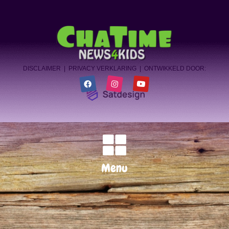
Steek eens wat vaker je duim op in het
verkeer!
DISCLAIMER
|
PRIVACY VERKLARING
| ONTWIKKELD DOOR:
Menu