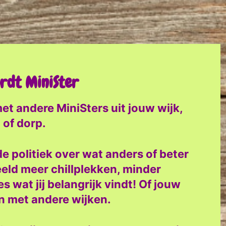
ordt MiniSter
 met andere MiniSters uit jouw wijk,
 of dorp.
e politiek over wat anders of beter
eeld meer chillplekken, minder
 wat jij belangrijk vindt! Of jouw
n met andere wijken.