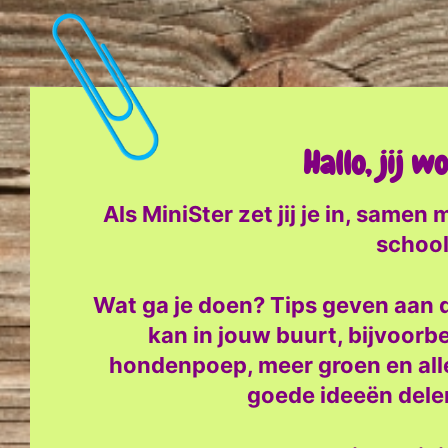
Hallo,
jij w
Als MiniSter zet jij je in, samen
school
Wat ga je doen? Tips geven aan d
kan in jouw buurt, bijvoorb
hondenpoep, meer groen en alles
goede ideeën dele