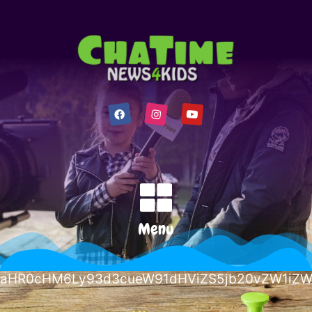
Menu
aHR0cHM6Ly93d3cueW91dHViZS5jb20vZW1iZWQ