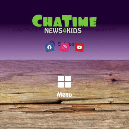
Buitenspeeldag 2026
DISCLAIMER
|
PRIVACY VERKLARING
| ONTWIKKELD DOOR:
Menu