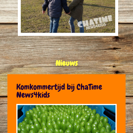
Nieuws
Komkommertijd bij ChaTime
News4kids