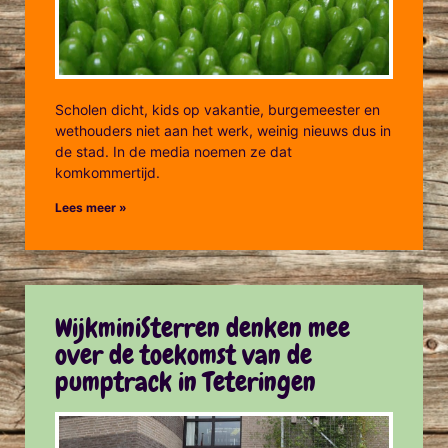
Scholen dicht, kids op vakantie, burgemeester en
wethouders niet aan het werk, weinig nieuws dus in
de stad. In de media noemen ze dat
komkommertijd.
Lees meer »
WijkminiSterren denken mee
over de toekomst van de
pumptrack in Teteringen