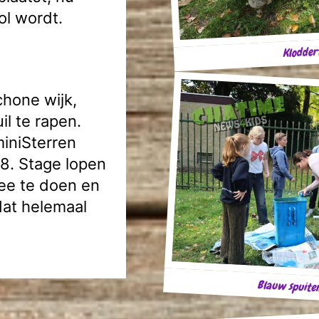
ol wordt.
Kloddert
hone wijk,
il te rapen.
miniSterren
 8. Stage lopen
mee te doen en
dat helemaal
Blauw spuiten