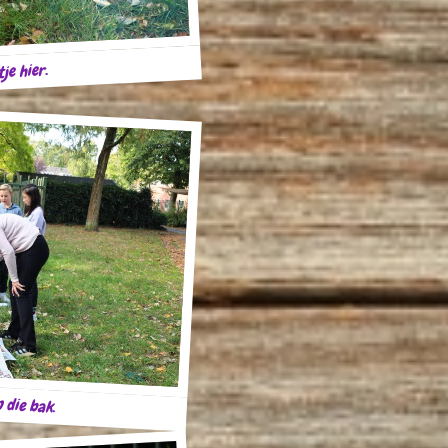
je hier.
 die bak.