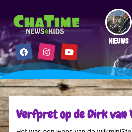
NIEUWS
Verfpret op de Dirk van 
Het was een wens van de wijkminiSte