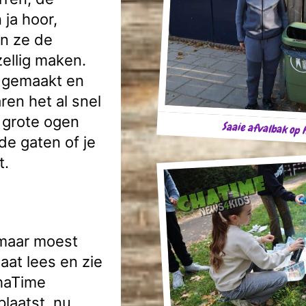
 ja hoor,
en ze de
ellig maken.
 gemaakt en
ren het al snel
 grote ogen
Saaie afvalbak op h
de gaten of je
t.
 maar moest
aat lees en zie
ChaTime
laatst, nu