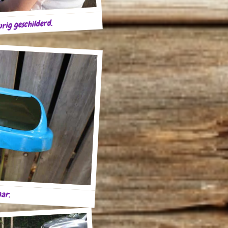
rig geschilderd.
aar.