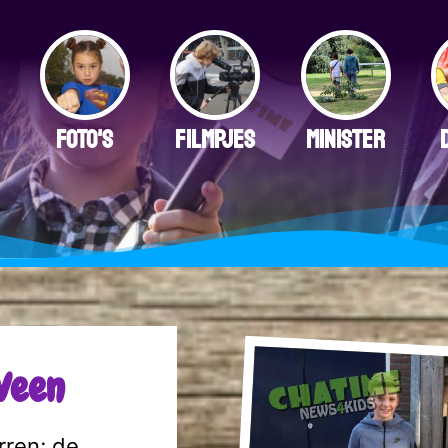
FOTO'S
FILMPJES
MINISTER
Veen
rren; de