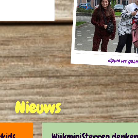
Jippie we gaan
Nieuws
kids
WijkminiSterren denke