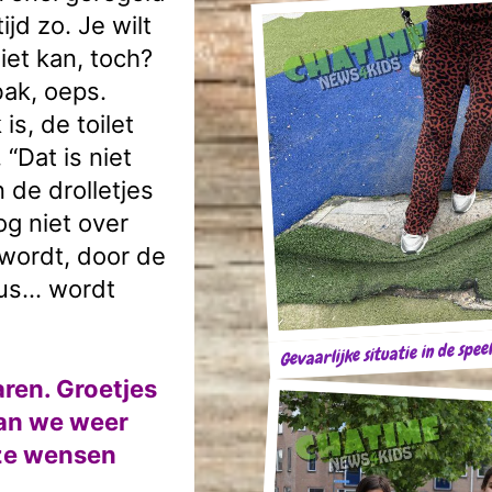
ijd zo. Je wilt
iet kan, toch?
bak, oeps.
s, de toilet
 “Dat is niet
n de drolletjes
og niet over
wordt, door de
dus… wordt
Gevaarlijke situatie in de spee
aren. Groetjes
aan we weer
ze wensen