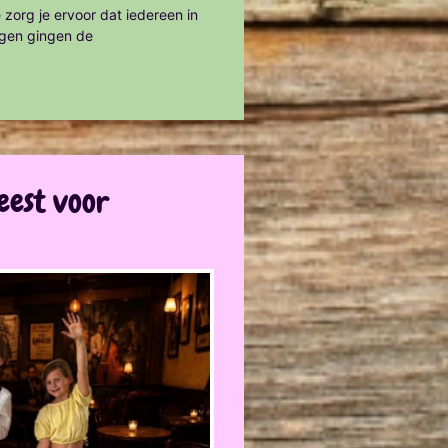
 zorg je ervoor dat iedereen in
agen gingen de
eest voor