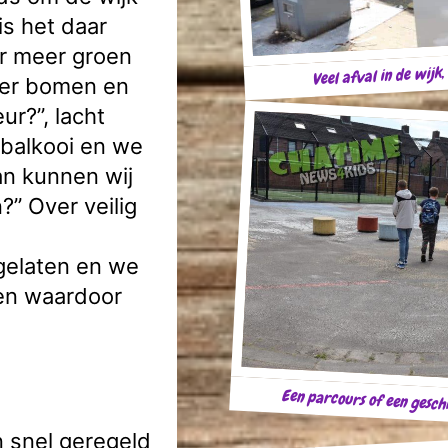
is het daar
or meer groen
Veel afval in de wijk
eer bomen en
r?”, lacht
tbalkooi en we
an kunnen wij
?” Over veilig
sgelaten en we
ken waardoor
Een parcours of een gesch
n snel geregeld