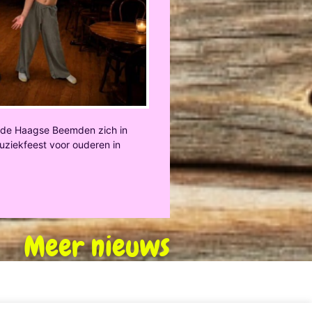
t de Haagse Beemden zich in
 muziekfeest voor ouderen in
Meer nieuws