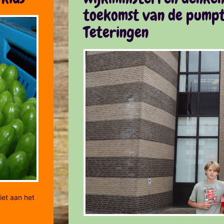
toekomst van de pumpt
Teteringen
iet aan het