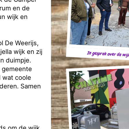
trum en de
n wijk en
l De Weerijs,
lla wijk en zij
In gesprek over de wi
n duimpje.
de gemeente
 wat coole
anderen. Samen
ds om de wijk