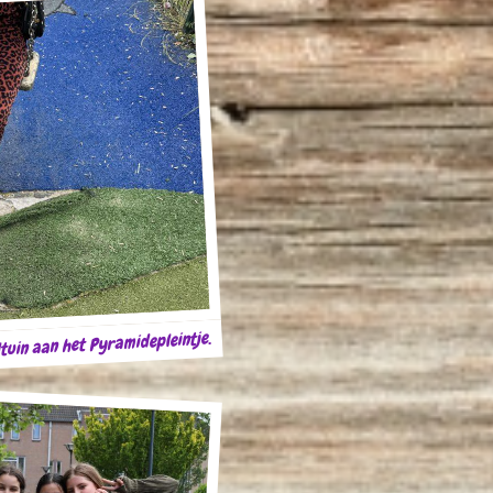
ltuin aan het Pyramidepleintje.