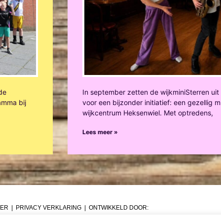
 de
In september zetten de wijkminiSterren ui
amma bij
voor een bijzonder initiatief: een gezellig
wijkcentrum Heksenwiel. Met optredens,
Lees meer »
MER
|
PRIVACY VERKLARING
| ONTWIKKELD DOOR: