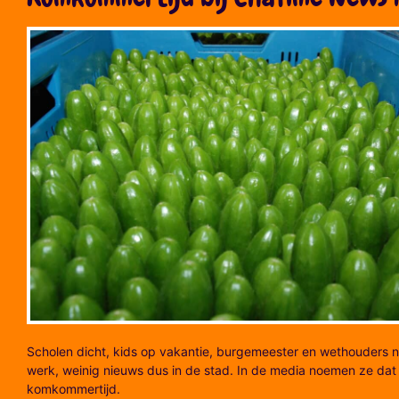
Scholen dicht, kids op vakantie, burgemeester en wethouders n
werk, weinig nieuws dus in de stad. In de media noemen ze dat
komkommertijd.