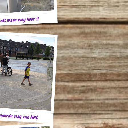
, zet maar weg hoor !!
ilderde vlag van NAC.