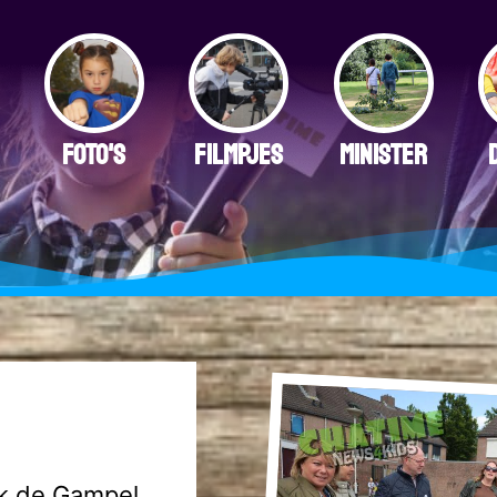
FOTO'S
FILMPJES
MINISTER
jk de Gampel