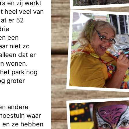
rs en zij werkt
ht heel veel van
at er 52
drie
 en een
aar niet zo
lleen dat er
en wonen.
 het park nog
og groter
een andere
 moestuin waar
n, en ze hebben