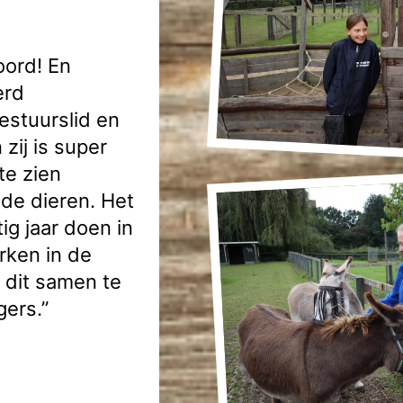
oord! En
erd
estuurslid en
 zij is super
te zien
 de dieren. Het
ig jaar doen in
erken in de
 dit samen te
gers.”