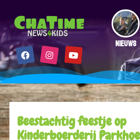
NIEUWS
Beestachtig feestje op
Kinderboerderij Parkho