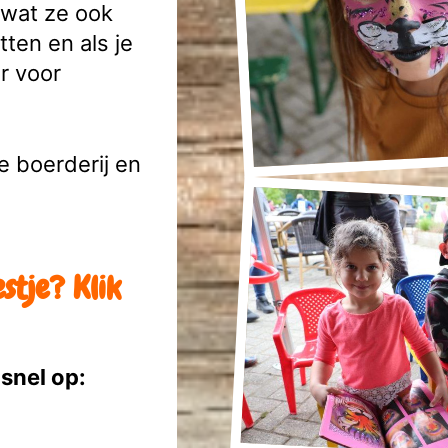
 wat ze ook
en en als je
r voor
e boerderij en
stje? Klik
 snel op: