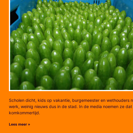
Scholen dicht, kids op vakantie, burgemeester en wethouders n
werk, weinig nieuws dus in de stad. In de media noemen ze dat
komkommertijd.
Lees meer »