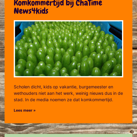
Komkommertijd bij ChaTime
News4kids
Scholen dicht, kids op vakantie, burgemeester en
wethouders niet aan het werk, weinig nieuws dus in de
stad. In de media noemen ze dat komkommertijd.
Lees meer »