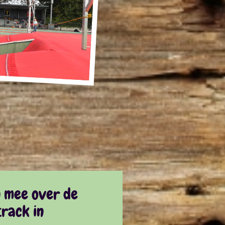
n mee over de
rack in