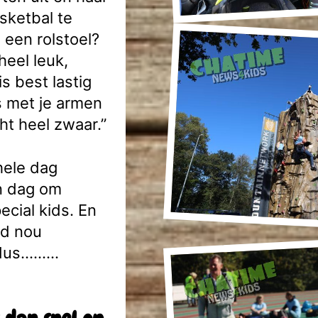
asketbal te
 een rolstoel?
 heel leuk,
s best lastig
s met je armen
ht heel zwaar.”
hele dag
n dag om
ecial kids. En
nd nou
, dus………