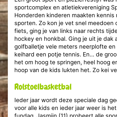
sportcomplex en atletiekvereniging Sp
Honderden kinderen maakten kennis 
sporten. Zo kon je vet snel meedoen
fiets, ging je van links naar rechts tij
hockey en honkbal. Ging je uit je dak 
golfballetje vele meters neerplofte en 
keihard een potje tennis. En… de gro
het om hoog te springen, heel hoog en
hoop van de kids lukten het. Zo kei ve
Rolstoelbasketbal
Ieder jaar wordt deze speciale dag g
voor alle kids en ieder jaar weer is he
fundag. Jasmijn (11) probeert alle spo