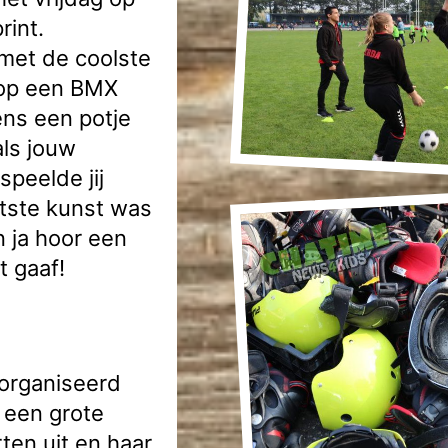
rint.
met de coolste
 op een BMX
dens een potje
als jouw
speelde jij
otste kunst was
 ja hoor een
t gaaf!
eorganiseerd
t een grote
rten uit en haar