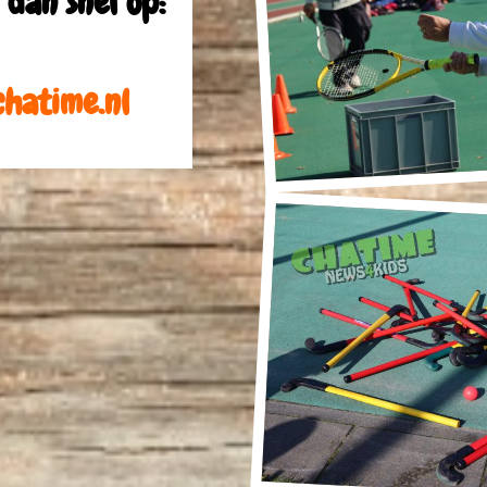
 dan snel op:
hatime.nl