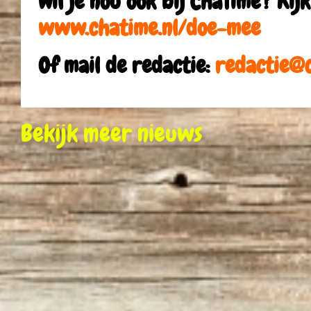
Wil je nou ook bij ChaTime? Kijk
www.chatime.nl/doe-mee
Of mail de redactie:
redactie@c
Bekijk meer nieuws