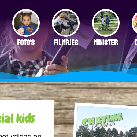
FOTO'S
FILMPJES
MINISTER
ial kids
het vrijdag op