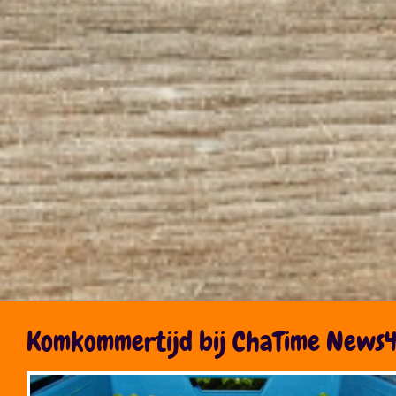
Komkommertijd bij ChaTime News4