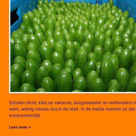
Scholen dicht, kids op vakantie, burgemeester en wethouders n
werk, weinig nieuws dus in de stad. In de media noemen ze dat
komkommertijd.
Lees meer »