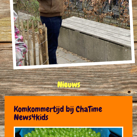
Nieuws
Komkommertijd bij ChaTime
News4kids