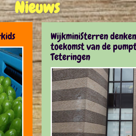
Nieuws
kids
WijkminiSterren denke
toekomst van de pumpt
Teteringen