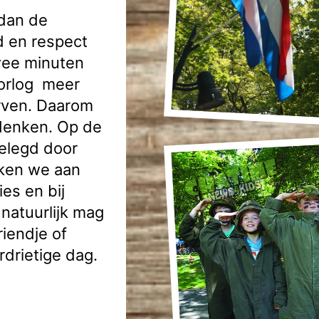
dan de
d en respect
twee minuten
oorlog meer
rven. Daarom
rdenken. Op de
elegd door
nken we aan
ies en bij
natuurlijk mag
riendje of
rdrietige dag.