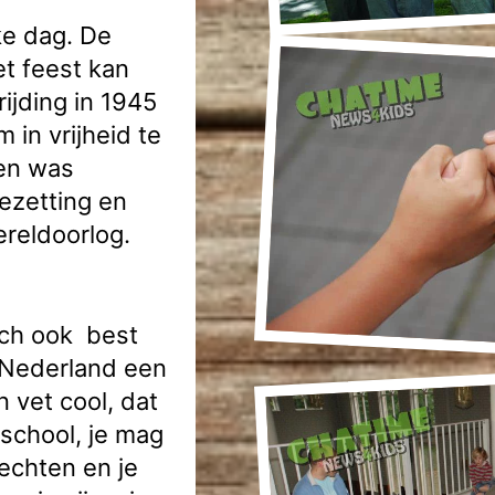
ke dag. De
t feest kan
ijding in 1945
m in vrijheid te
ren was
ezetting en
reldoorlog.
och ook best
n Nederland een
 vet cool, dat
 school, je mag
rechten en je