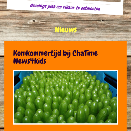
Gezellige plek om elkaar te ontmoeten
Nieuws
Komkommertijd bij ChaTime
News4kids