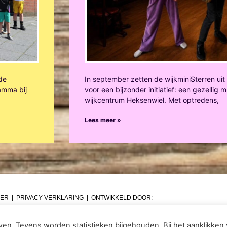
 de
In september zetten de wijkminiSterren ui
amma bij
voor een bijzonder initiatief: een gezellig
wijkcentrum Heksenwiel. Met optredens,
Lees meer »
MER
|
PRIVACY VERKLARING
| ONTWIKKELD DOOR:
en. Tevens worden statistieken bijgehouden. Bij het aanklikken