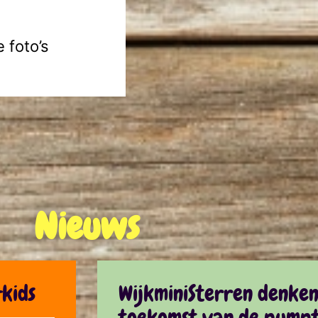
 foto’s
Nieuws
kids
WijkminiSterren denke
toekomst van de pumpt