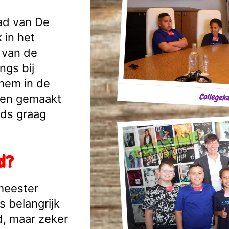
aad van De
 in het
 van de
ngs bij
hem in de
Collegek
gen gemaakt
ids graag
ad?
meester
s belangrijk
ad, maar zeker