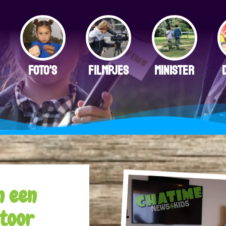
FOTO'S
FILMPJES
MINISTER
n een
ntoor