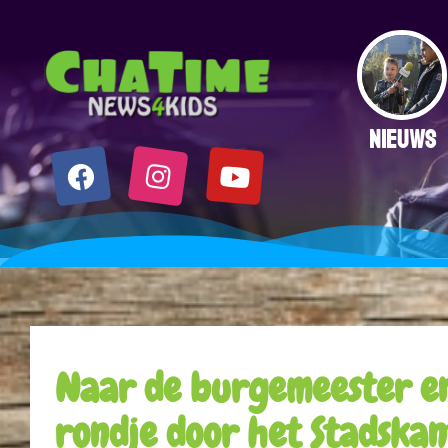
NIEUWS
Naar de burgemeester e
rondje door het Stadska