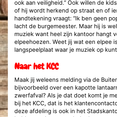
ook aan veiligheid.” Ook willen de ki
of hij wordt herkend op straat en of i
handtekening vraagt: “Ik ben geen pop
lacht de burgemeester. Maar hij is we
muziek want heel zijn kantoor hangt v
elpeehoezen. Weet jij wat een elpee is
langspeelplaat waar je muziek op kunt
Naar het KCC
Maak jij weleens melding via de Buite
bijvoorbeeld over een kapotte lantaar
zwerfafval? Als je dat doet komt je m
bij het KCC, dat is het klantencontac
deze afdeling is ook in het Stadskant