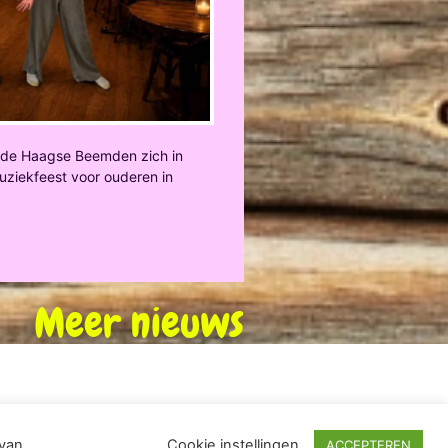
t de Haagse Beemden zich in
 muziekfeest voor ouderen in
Meer nieuws
 van
Cookie instellingen
ACCEPTEREN