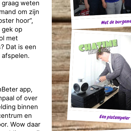
ds graag weten
emand om zijn
ster hoor”,
Met de burgemee
l gek op
ol met
? Dat is een
 afspelen.
nBeter app,
npaal of over
elding binnen
tcentrum en
Een platenspeler
oor. Wow daar