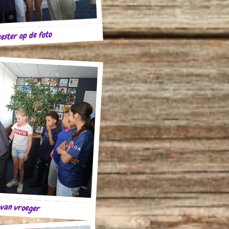
ster op de foto
 van vroeger