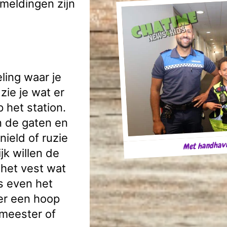
meldingen zijn
ling waar je
ie je wat er
p het station.
 de gaten en
ield of ruzie
Met handhavi
jk willen de
 het vest wat
s even het
er een hoop
emeester of