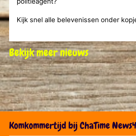
politieagent?
Kijk snel alle belevenissen onder kopje
Bekijk meer nieuws
Komkommertijd bij ChaTime News4