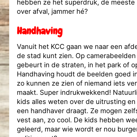
hebben ze het superdruk, de meeste 
over afval, jammer hé?
Handhaving
Vanuit het KCC gaan we naar een afde
de stad kunt zien. Op camerabeelden z
gebeurt in de straten, in het park of o
Handhaving houdt de beelden goed in
zo kunnen ze zien of niemand iets vern
maakt. Super indrukwekkend! Natuurli
kids alles weten over de uitrusting en
een handhaver draagt. Ze mogen zelf
vest aan, zo cool. De kids hebben we
geleerd, maar wie wordt er nou burg