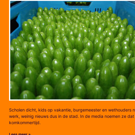
Scholen dicht, kids op vakantie, burgemeester en wethouders n
werk, weinig nieuws dus in de stad. In de media noemen ze dat
komkommertijd.
Lees meer »