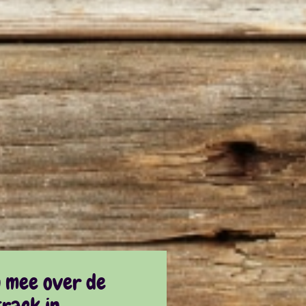
n mee over de
rack in