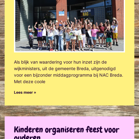
Als blijk van waardering voor hun inzet zijn de
wijkministers, uit de gemeente Breda, uitgenodigd
voor een bijzonder middagprogramma bij NAC Breda.
Met deze coole
Lees meer »
Kinderen organiseren feest voor
ouderen