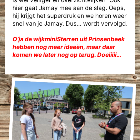
is wel veiliger en overzichtelijker!” Ook
hier gaat Jamay mee aan de slag. Oeps,
hij krijgt het superdruk en we horen weer
snel van je Jamay. Dus… wordt vervolgd.
O’ja de wijkminiSterren uit Prinsenbeek
hebben nog meer ideeën, maar daar
komen we
l
ater nog op terug. Doeiiiii…