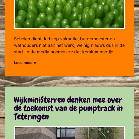
Scholen dicht, kids op vakantie, burgemeester en
wethouders niet aan het werk, weinig nieuws dus in de
stad. In de media noemen ze dat komkommertijd.
Lees meer »
WijkminiSterren denken mee over
de toekomst van de pumptrack in
Teteringen