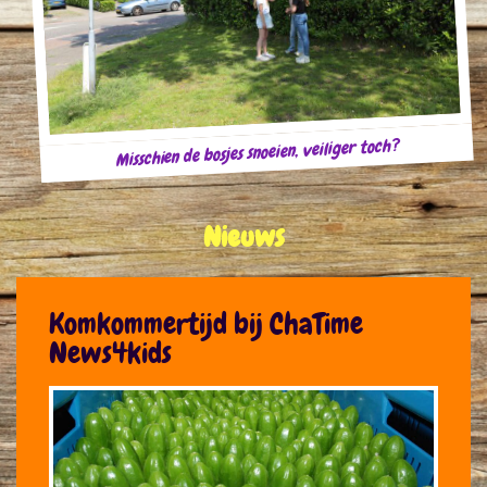
Misschien de bosjes snoeien, veiliger toch?
Nieuws
Komkommertijd bij ChaTime
News4kids