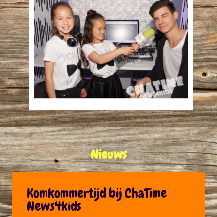
Nieuws
Komkommertijd bij ChaTime
News4kids