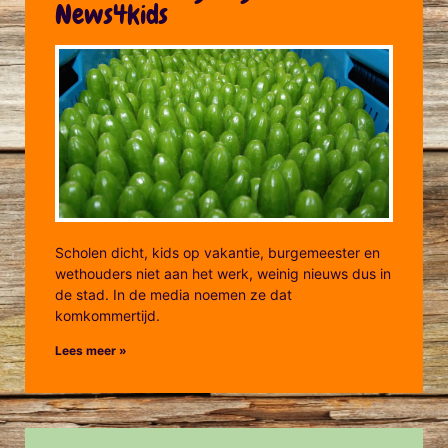
News4kids
Scholen dicht, kids op vakantie, burgemeester en
wethouders niet aan het werk, weinig nieuws dus in
de stad. In de media noemen ze dat
komkommertijd.
Lees meer »