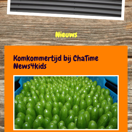
Nieuws
Komkommertijd bij ChaTime
News4kids