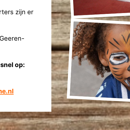
ters zijn er
 Geeren-
 snel op:
e.nl