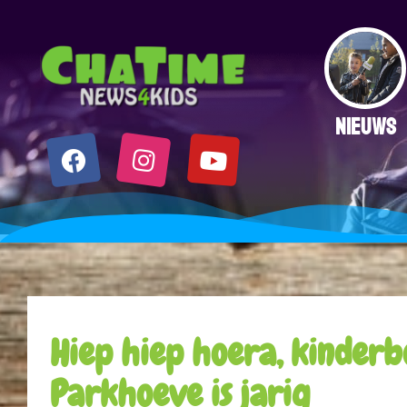
NIEUWS
Hiep hiep hoera, kinderb
Parkhoeve is jarig