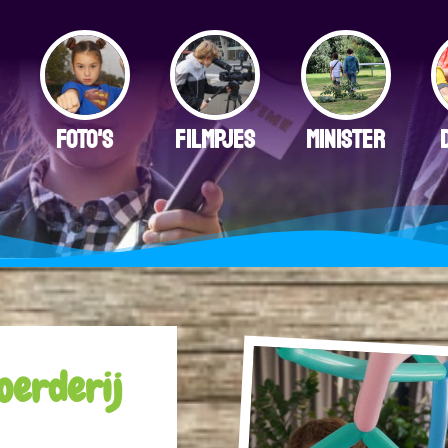
FOTO'S
FILMPJES
MINISTER
oerderij