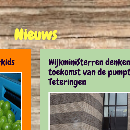
Nieuws
kids
WijkminiSterren denke
toekomst van de pumpt
Teteringen