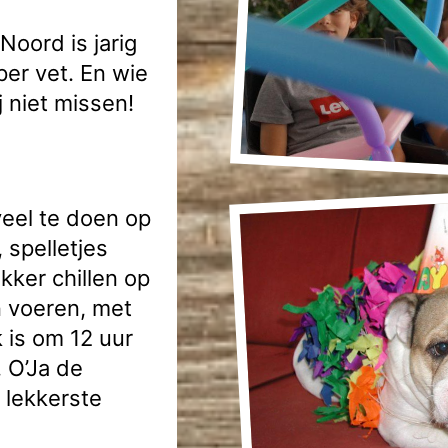
oord is jarig
per vet. En wie
ij niet missen!
veel te doen op
 spelletjes
ker chillen op
n voeren, met
k is om 12 uur
. O’Ja de
 lekkerste