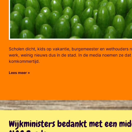
Scholen dicht, kids op vakantie, burgemeester en wethouders n
werk, weinig nieuws dus in de stad. In de media noemen ze dat
komkommertijd.
Lees meer »
Wijkministers bedankt met een mi