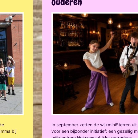
ouderen
 de
In september zetten de wijkminiSterren ui
amma bij
voor een bijzonder initiatief: een gezellig
wijkcentrum Heksenwiel. Met optredens,