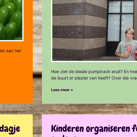
iet aan het
Hoe ziet de ideale pumptrack eruit? En hoe
de buurt er plezier van heeft? Over die vr
Lees meer »
ddagje
Kinderen organiseren f