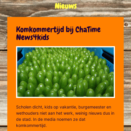
Nieuws
Komkommertijd bij ChaTime
News4kids
Scholen dicht, kids op vakantie, burgemeester en
wethouders niet aan het werk, weinig nieuws dus in
de stad. In de media noemen ze dat
komkommertijd.