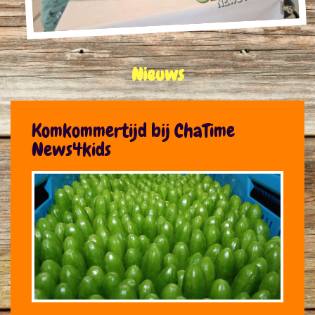
Nieuws
Komkommertijd bij ChaTime
News4kids