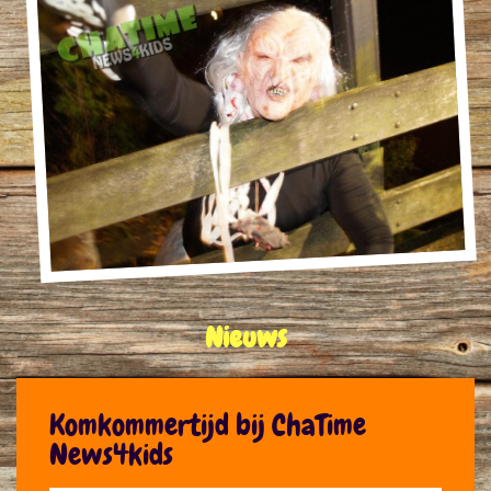
Nieuws
Komkommertijd bij ChaTime
News4kids