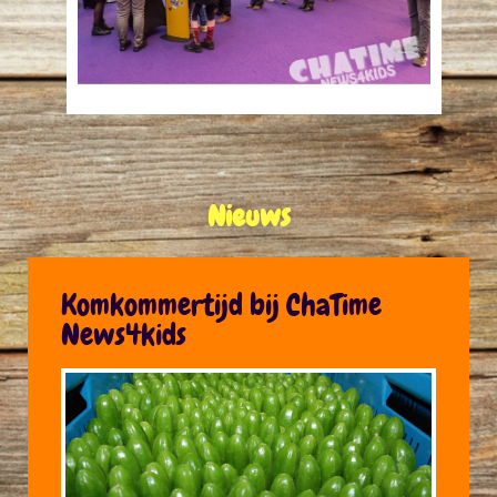
Nieuws
Komkommertijd bij ChaTime
News4kids