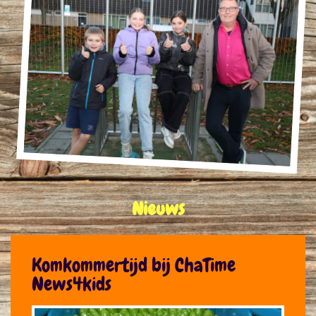
Nieuws
Komkommertijd bij ChaTime
News4kids