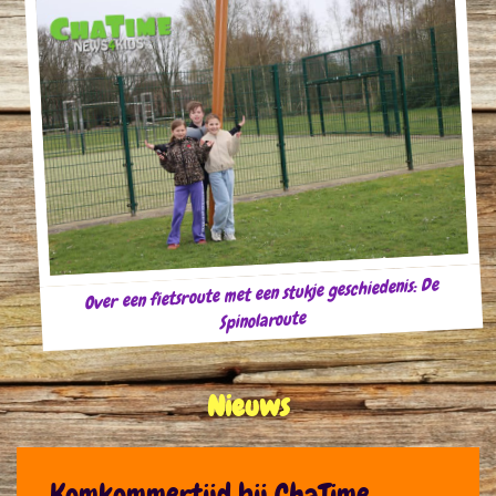
Over een fietsroute met een stukje geschiedenis: De
Spinolaroute
Nieuws
Komkommertijd bij ChaTime