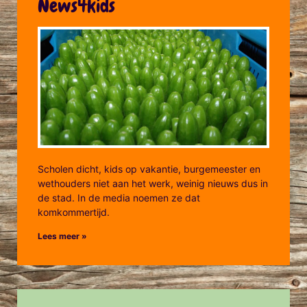
News4kids
Scholen dicht, kids op vakantie, burgemeester en
wethouders niet aan het werk, weinig nieuws dus in
de stad. In de media noemen ze dat
komkommertijd.
Lees meer »