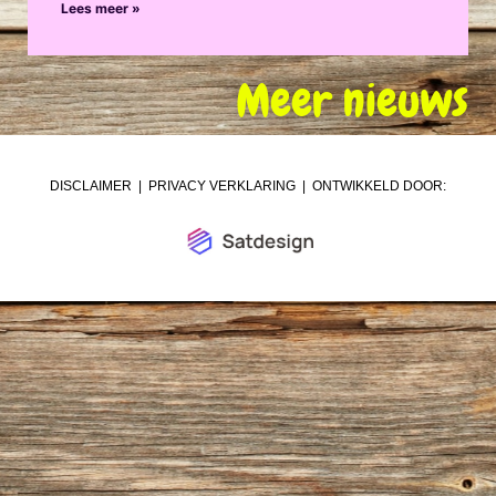
Lees meer »
Meer nieuws
DISCLAIMER
|
PRIVACY VERKLARING
| ONTWIKKELD DOOR: