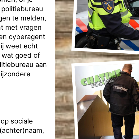
 politiebureau
gen te melden,
unt met vragen
een cyberagent
Hij weet echt
t wat goed of
olitiebureau aan
ijzondere
 op sociale
 (achter)naam,