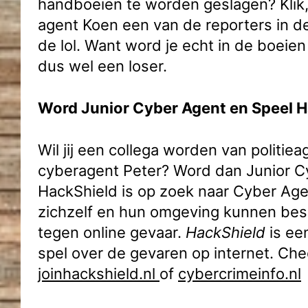
handboeien te worden geslagen? Klik,
agent Koen een van de reporters in d
de lol. Want word je echt in de boeien
dus wel een loser.
Word Junior Cyber Agent en Speel H
Wil jij een collega worden van politie
cyberagent Peter? Word dan Junior C
HackShield is op zoek naar Cyber Age
zichzelf en hun omgeving kunnen be
tegen online gevaar.
HackShield
is ee
spel over de gevaren op internet. Ch
joinhackshield.nl
of
cybercrimeinfo.nl