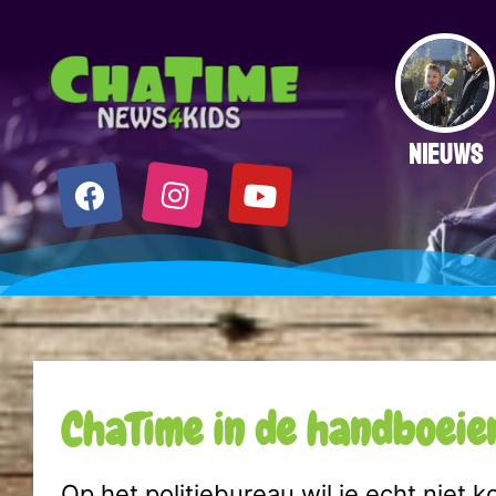
NIEUWS
ChaTime in de handboeie
Op het politiebureau wil je echt niet k