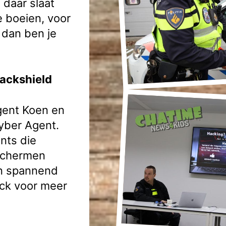
 daar slaat
e boeien, voor
 dan ben je
ackshield
agent Koen en
yber Agent.
nts die
schermen
n spannend
eck voor meer