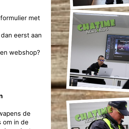
formulier met
 dan eerst aan
n een webshop?
n
 wapens de
s om in de