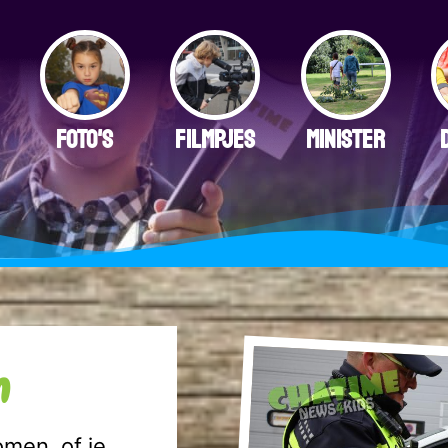
FOTO'S
FILMPJES
MINISTER
n
omen, of je