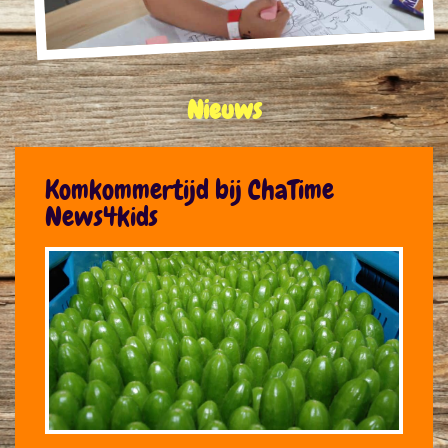
Nieuws
Komkommertijd bij ChaTime
News4kids