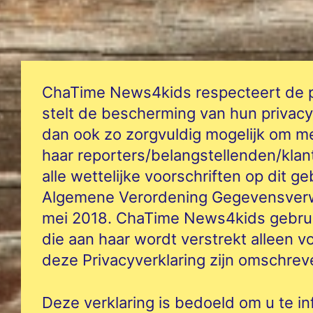
ChaTime News4kids respecteert de pr
stelt de bescherming van hun privacy t
dan ook zo zorgvuldig mogelijk om 
haar reporters/belangstellenden/klan
alle wettelijke voorschriften op dit ge
Algemene Verordening Gegevensverwe
mei 2018. ChaTime News4kids gebruikt
die aan haar wordt verstrekt alleen v
deze Privacyverklaring zijn omschrev
Deze verklaring is bedoeld om u te i