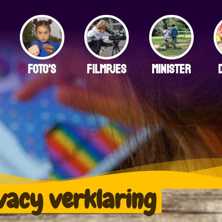
FOTO'S
FILMPJES
MINISTER
vacy verklaring