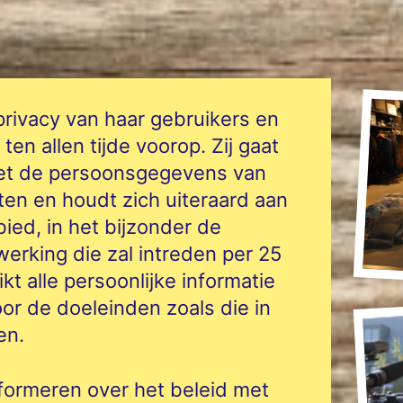
ivacy van haar gebruikers en
en allen tijde voorop. Zij gaat
met de persoonsgegevens van
ten en houdt zich uiteraard aan
bied, in het bijzonder de
rking die zal intreden per 25
 alle persoonlijke informatie
oor de doeleinden zoals die in
en.
nformeren over het beleid met