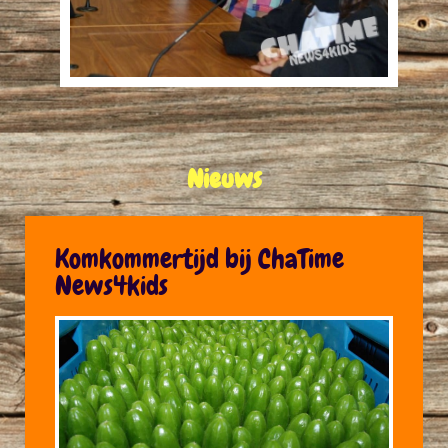
Nieuws
Komkommertijd bij ChaTime
News4kids