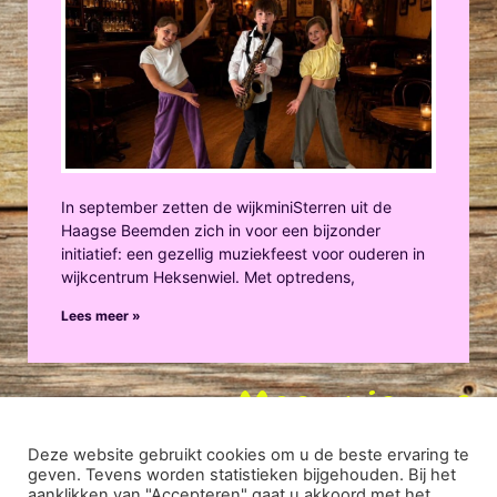
In september zetten de wijkminiSterren uit de
Haagse Beemden zich in voor een bijzonder
initiatief: een gezellig muziekfeest voor ouderen in
wijkcentrum Heksenwiel. Met optredens,
Lees meer »
Meer nieuws
Deze website gebruikt cookies om u de beste ervaring te
geven. Tevens worden statistieken bijgehouden. Bij het
aanklikken van "Accepteren" gaat u akkoord met het
DISCLAIMER
|
PRIVACY VERKLARING
| ONTWIKKELD DOOR: