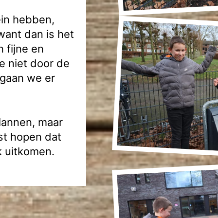
ein hebben,
want dan is het
 fijne en
we niet door de
 gaan we er
lannen, maar
st hopen dat
k uitkomen.