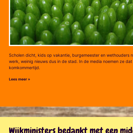
Scholen dicht, kids op vakantie, burgemeester en wethouders n
werk, weinig nieuws dus in de stad. In de media noemen ze dat
komkommertijd.
Lees meer »
Wijkministers bedankt met een mi