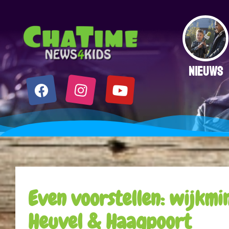
NIEUWS
Even voorstellen: wijkmin
Heuvel & Haagpoort