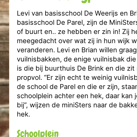
Levi van basisschool De Weerijs en Br
basisschool De Parel, zijn de MiniSter
of buurt en.. ze hebben er zin in! Zij
meegedacht over wat zij in hun wijk wi
veranderen. Levi en Brian willen graa
vuilnisbakken, de enige vuilnisbak die 
is die bij buurthuis De Brink en die zi
propvol. “Er zijn echt te weinig vuiln
de school de Parel en die er zijn, staa
schoolplein achter een hek, daar kan j
bij”, wijzen de miniSters naar de bakk
hek.
Schoolplein