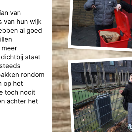
ian van
s van hun wijk
 hebben al goed
llen
g meer
dichtbij staat
t steeds
isbakken rondom
n op het
e toch nooit
en achter het