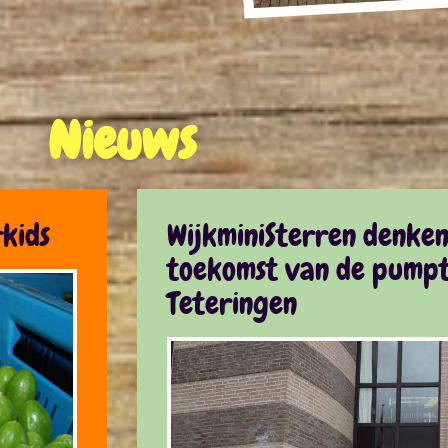
Nieuws
kids
WijkminiSterren denke
toekomst van de pumpt
Teteringen