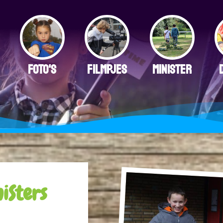
FOTO'S
FILMPJES
MINISTER
iSters