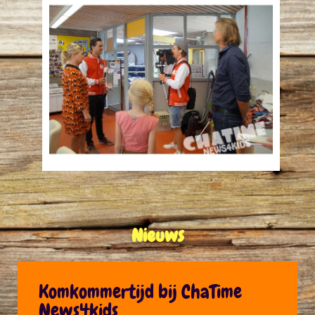
Nieuws
Komkommertijd bij ChaTime
News4kids