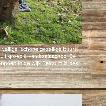
veilige, schone gezellige buurt,
n uit groep 6 van basisschool De
npoep In de wijk Belcrum is best