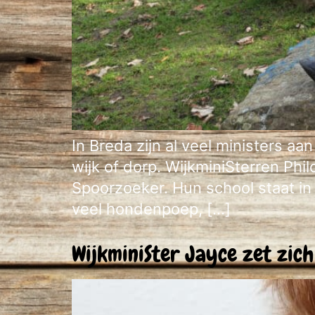
In Breda zijn al veel ministers a
wijk of dorp. WijkminiSterren Phi
Spoorzoeker. Hun school staat in
veel hondenpoep, […]
WijkminiSter Jayce zet zich