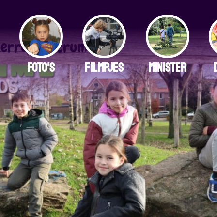
n
Sterren Belcrum
FOTO'S
FILMPJES
MINISTER