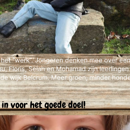
an het “werk”. Jongeren denken mee over een 
lou, Floris, Selah en Mohamad zijn leerlinge
 de wijk Belcrum. Meer groen, minder honde
 in voor het goede doel!