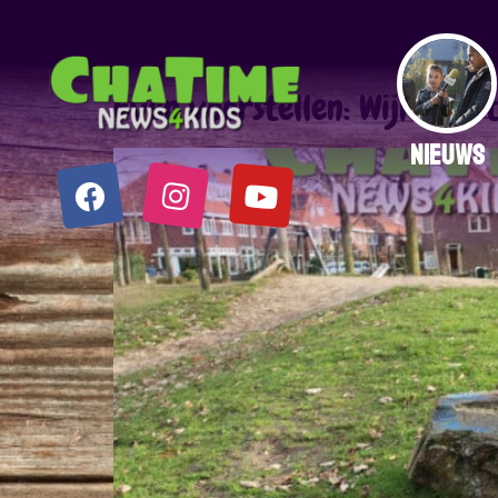
Auteur:
satdesig
Even voorstellen: Wijkmini
NIEUWS