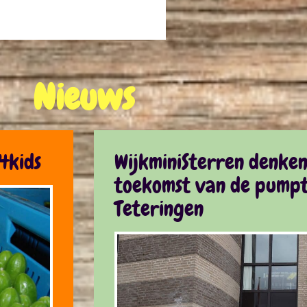
Nieuws
4kids
WijkminiSterren denke
toekomst van de pumpt
Teteringen