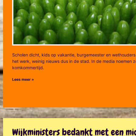
Scholen dicht, kids op vakantie, burgemeester en wethouders 
het werk, weinig nieuws dus in de stad. In de media noemen z
komkommertijd.
Lees meer »
Wijkministers bedankt met een mi