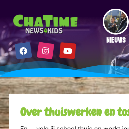
NIEUWS
Over thuiswerken en tos
En…. volg jij school thuis en werkt 