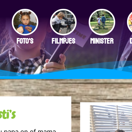
FOTO'S
FILMPJES
MINISTER
ti’s
jou papa en of mama