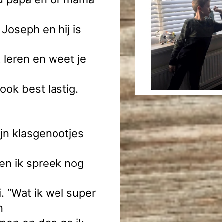
 Joseph en hij is
 leren en weet je
ook best lastig.
ijn klasgenootjes
 en ik spreek nog
i. “Wat ik wel super
n