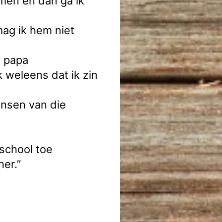
emen en dan ga ik
ag ik hem niet
s papa
k weleens dat ik zin
ensen van die
school toe
ner.”