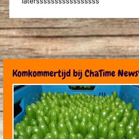
latersssssssssssssssss
Komkommertijd bij ChaTime News