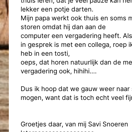
thuis leren, dat je veel pauze kan n
lekker een potje darten.
Mijn papa werkt ook thuis en soms m
storen omdat hij dan aan de
computer een vergadering heeft. Al
in gesprek is met een collega, roep i
heb in een tosti,
oeps, dat horen natuurlijk dan de m
vergadering ook, hihihi….
Dus ik hoop dat we gauw weer naar 
mogen, want dat is toch echt veel fij
Groetjes daar, van mij Savi Snoeren