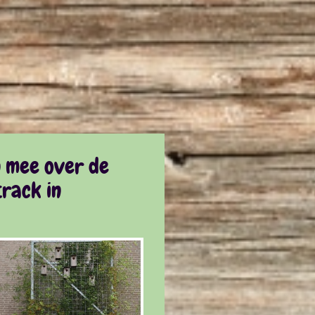
n mee over de
rack in